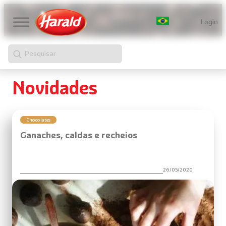
Pular
para
Login
o
conteúdo
Pesquisar
Novidades
Chocolates
Ganaches, caldas e recheios
26/05/2020