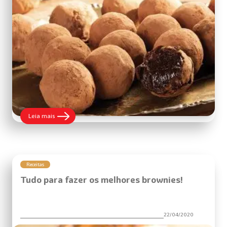
:
Leia mais
Tudo
sobre
trufas
Receitas
Tudo para fazer os melhores brownies!
22/04/2020