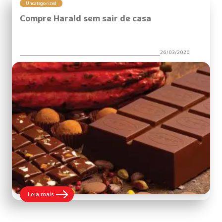
segurança
Uncategorized
Compre Harald sem sair de casa
26/03/2020
:
Leia mais
Compre
Harald
sem