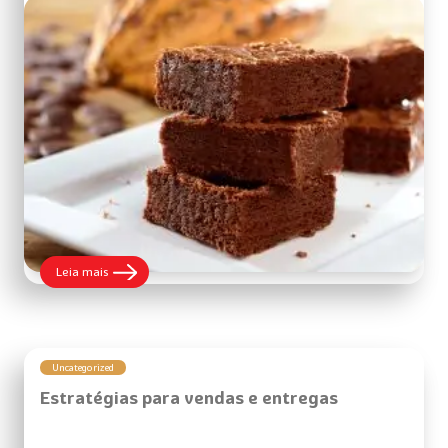
:
Leia mais
Tudo
para
fazer
os
melhores
brownies!
Uncategorized
Estratégias para vendas e entregas