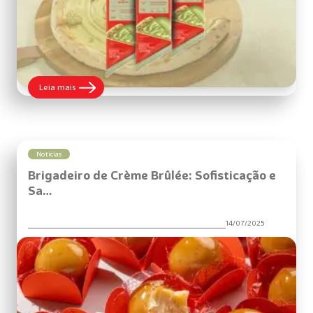
:
Leia mais
Harald
Apresenta
Lançamentos
na
FIPAN
2025
Notícias
Brigadeiro de Crème Brûlée: Sofisticação e
Sa…
14/07/2025