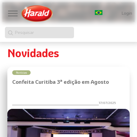
Pular
para
Login
o
conteúdo
Pesquisar
Novidades
Notícias
Confeita Curitiba 3ª edição em Agosto
17/07/2025