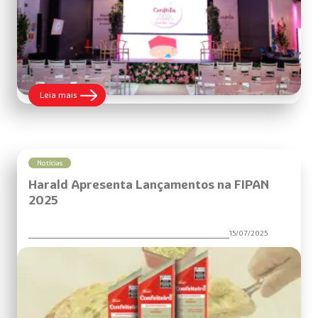
:
Leia mais
Confeita
Curitiba
3ª
edição
em
Agosto
Notícias
Harald Apresenta Lançamentos na FIPAN
2025
15/07/2025