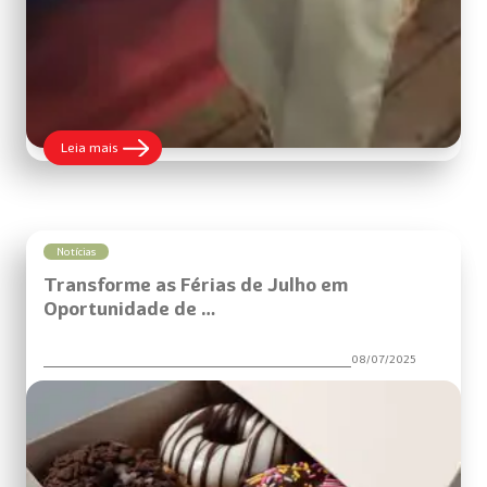
:
Leia mais
Harald
Celebra
Vitória
Brasileira
na
Tiramisù
Notícias
World
Transforme as Férias de Julho em
Cup
Brasil
Oportunidade de …
08/07/2025