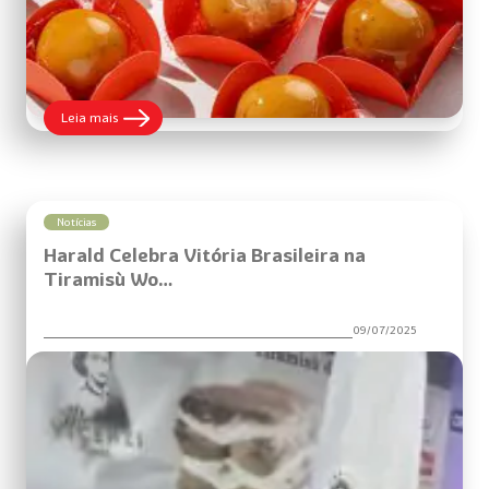
:
Leia mais
Brigadeiro
de
Crème
Brûlée:
Sofisticação
e
Notícias
Sabor
Harald Celebra Vitória Brasileira na
Tiramisù Wo…
09/07/2025