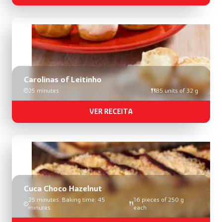
Carolinas of Leitinho
25 minutes
85 units of 32 g
VER RECEITA
Cuca Choco Hazelnut
25 minutes. Baking time: 45
16 pieces of 250 g
minutes.
each