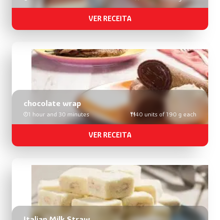
VER RECEITA
chocolate wrap
1 hour and 30 minutes
40 units of 190 g each
VER RECEITA
Italian Milk Straw