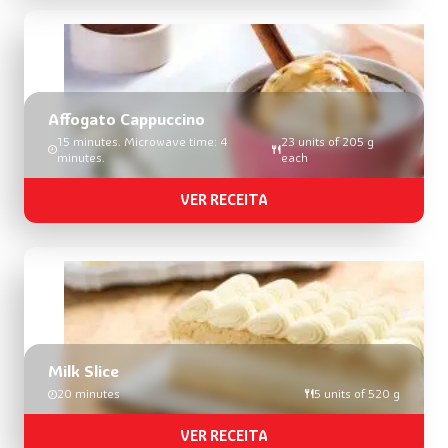
Affogato Cappuccino
15 minutes. Microwave time: 4
23 units of 205 g
minutes.
each
VER RECEITA
Milk Slice
20 minutes
5 units of 520 g
VER RECEITA