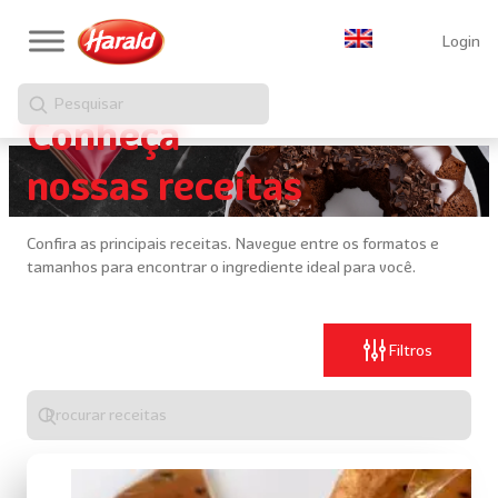
Login
Pesquisar
Conheça
nossas receitas
Confira as principais receitas. Navegue entre os formatos e
tamanhos para encontrar o ingrediente ideal para você.
Filtros
Digite
algo
para
realizar
uma