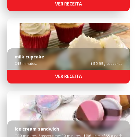
VER RECEITA
milk cupcake
15 minutes.
16 95g cupcakes
VER RECEITA
ice cream sandwich
20 minutes. Freezer time: 10 minutes.
66 units of 55 g each