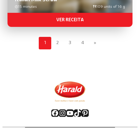
15 minutes
109 units of 16 g
VER RECEITA
1
2
3
4
»
Facebook
Instagram
YouTube
TikTok
Pinterest