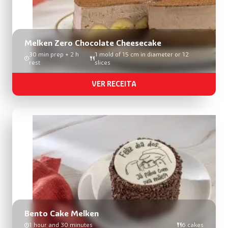
Melken Zero Chocolate Cheesecake
30 min prep + 2 h
1 mold of 15 cm in diameter or 12
rest
slices
VER RECEITA
Bento Cake Melken
1 hour and 30 minutes
6 cakes