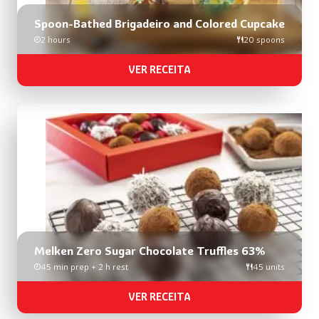
Spoon-Bathed Brigadeiro and Colored Cupcake
2 hours
20 spoons
VER RECEITA
Melken Zero Sugar Chocolate Truffles 63%
45 min prep + 2 h rest
45 units
VER RECEITA