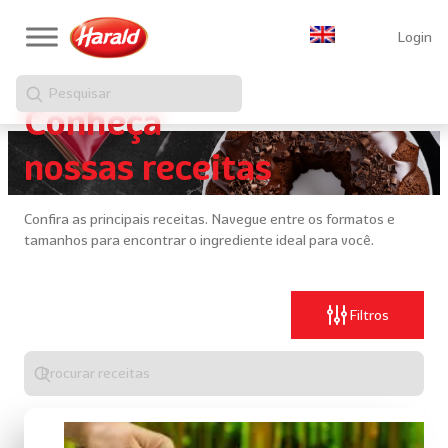
Login
Pesquisar
Conheça
nossas receitas
Confira as principais receitas. Navegue entre os formatos e
tamanhos para encontrar o ingrediente ideal para você.
Filtros
Digite
algo
para
realizar
uma