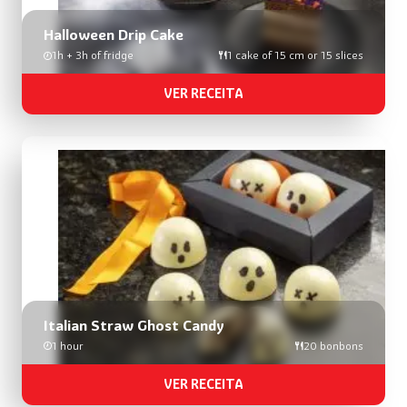
Halloween Drip Cake
1h + 3h of fridge
1 cake of 15 cm or 15 slices
VER RECEITA
Italian Straw Ghost Candy
1 hour
20 bonbons
VER RECEITA