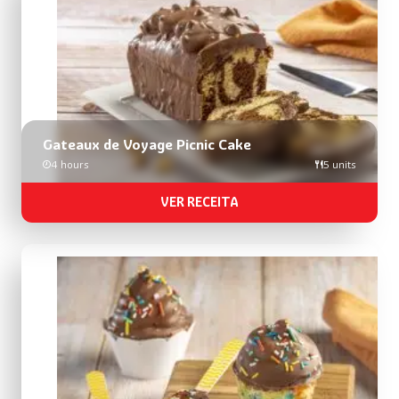
Gateaux de Voyage Picnic Cake
4 hours
5 units
VER RECEITA