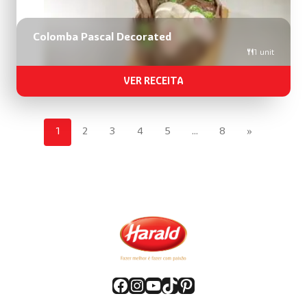
Colomba Pascal Decorated
1 unit
VER RECEITA
1
2
3
4
5
…
8
»
Facebook
Instagram
YouTube
TikTok
Pinterest