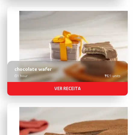
chocolate wafer
1 hour
21 units
VER RECEITA