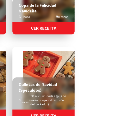
Copa de la Felicidad
Navideña
1 hora
6 tazas
VER RECEITA
Galletas de Navidad
(Speculoos)
20 a 25 unidades (puede
3
variar según el tamaño
horas
del cortador)
VER RECEITA