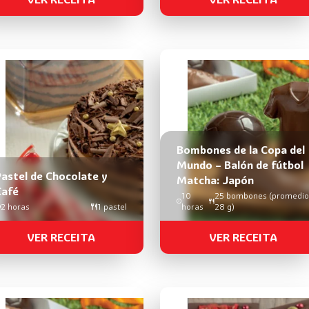
Bombones de la Copa del
Mundo – Balón de fútbol
astel de Chocolate y
Matcha: Japón
Café
10
25 bombones (promedio
2 horas
1 pastel
horas
28 g)
VER RECEITA
VER RECEITA