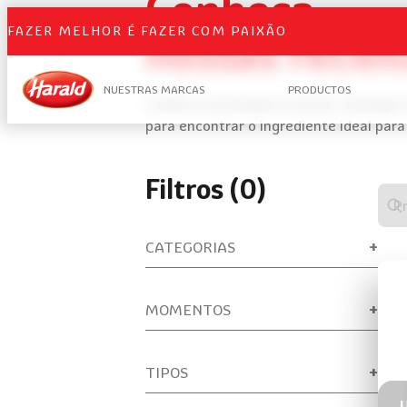
Conheça
FAZER MELHOR É FAZER COM PAIXÃO
nossas recei
NUESTRAS MARCAS
PRODUCTOS
Confira as principais receitas. Navegu
para encontrar o ingrediente ideal para
Filtros (0)
Digi
algo
para
CATEGORIAS
real
uma
bus
MOMENTOS
de
rece
TIPOS