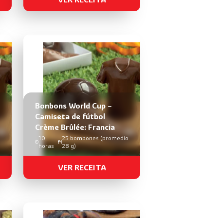
Bonbons World Cup –
Camiseta de fútbol
Crème Brûlée: Francia
10
25 bombones (promedio
horas
28 g)
VER RECEITA