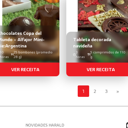
Chocolates Copa del
undo – Alfajor Mini-
Tableta decorada
ie:Argentina
navideña
10
25 bombones (promedio
3
5 comprimidos de 110
horas
28 g)
horas
g
VER RECEITA
VER RECEITA
1
2
3
»
NOVIDADES HARALD