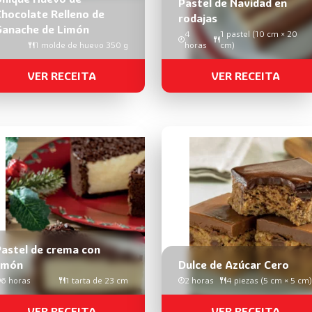
Pastel de Navidad en
hocolate Relleno de
rodajas
Ganache de Limón
4
1 pastel (10 cm × 20
1 molde de huevo 350 g
horas
cm)
VER RECEITA
VER RECEITA
astel de crema con
limón
Dulce de Azúcar Cero
6 horas
1 tarta de 23 cm
2 horas
4 piezas (5 cm × 5 cm)
VER RECEITA
VER RECEITA