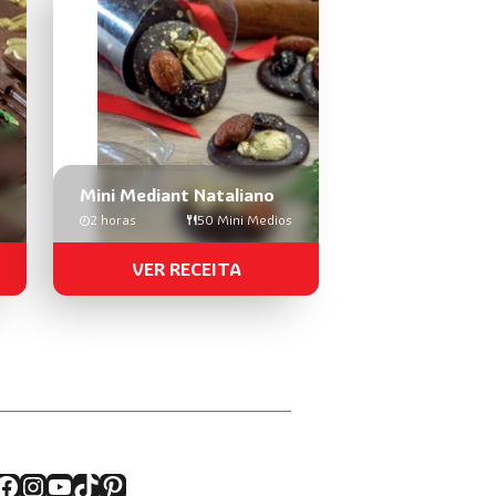
Mini Mediant Nataliano
2 horas
50 Mini Medios
VER RECEITA
Facebook
Instagram
YouTube
TikTok
Pinterest