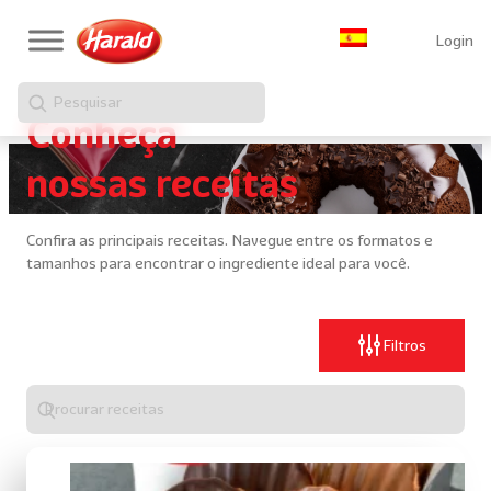
Login
Pesquisar
Conheça
nossas receitas
Confira as principais receitas. Navegue entre os formatos e
tamanhos para encontrar o ingrediente ideal para você.
Filtros
Digite
algo
para
realizar
uma