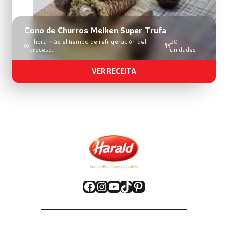
Cono de Churros Melken Super Trufa
1 hora más el tiempo de refrigeración del
20
proceso.
unidades
VER RECEITA
Facebook
Instagram
YouTube
TikTok
Pinterest