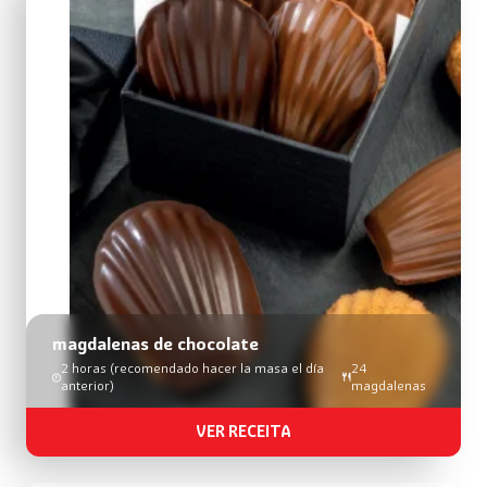
busca
de
receitas
magdalenas de chocolate
2 horas (recomendado hacer la masa el día
24
anterior)
magdalenas
VER RECEITA