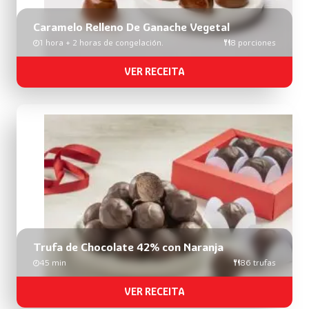
Caramelo Relleno De Ganache Vegetal
1 hora + 2 horas de congelación.
8 porciones
VER RECEITA
Trufa de Chocolate 42% con Naranja
45 min
86 trufas
VER RECEITA