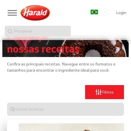
Login
Pesquisar
Conheça
nossas receitas
Confira as principais receitas. Navegue entre os formatos e
tamanhos para encontrar o ingrediente ideal para você.
Filtros
Digite
algo
para
realizar
uma