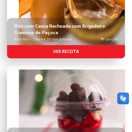
Ovo com Casca Recheada com Brigadeiro
Cremoso de Paçoca
40 min + 1 hora e 20 min gelando
1 porção
VER RECEITA