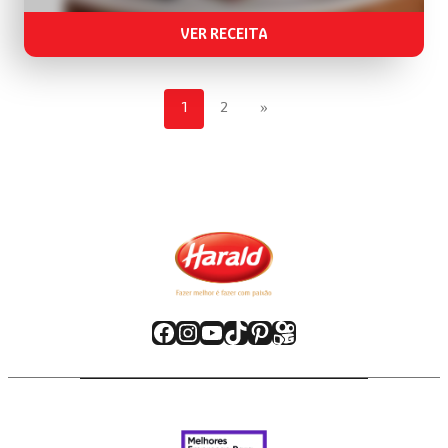
VER RECEITA
1
2
»
Facebook
Instagram
Youtube
TikTok
Pinterest
Kwai