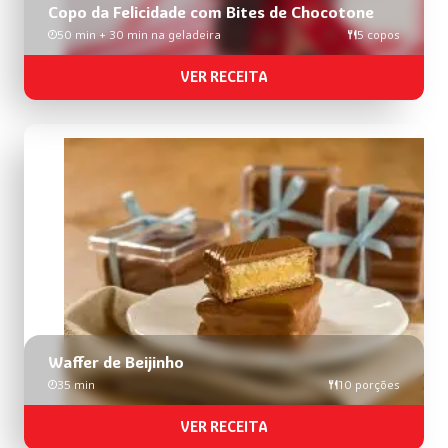
Copo da Felicidade com Bites de Chocotone
50 min + 30 min na geladeira
5 copos
VER RECEITA
Waffer de Beijinho
35 min
10 porções
VER RECEITA