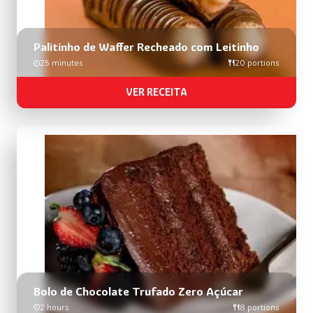
Palitinho de Waffer Recheado com Leitinho
25 minutes
20 portions
VER RECEITA
Bolo de Chocolate Trufado Zero Açúcar
2 hours
8 portions