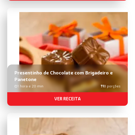
Presentinho de Chocolate com Brigadeiro e
Panetone
1 hora e 20 min
8 porções
VER RECEITA