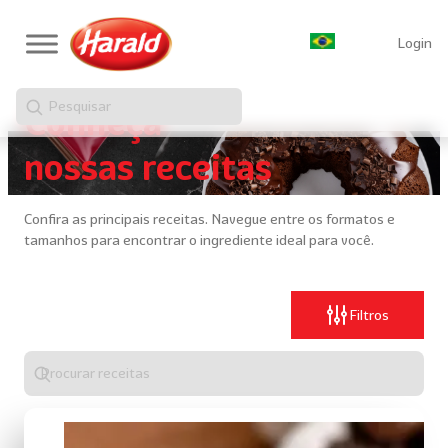
Login
Pesquisar
Conheça
nossas receitas
Confira as principais receitas. Navegue entre os formatos e
tamanhos para encontrar o ingrediente ideal para você.
Filtros
Digite
algo
para
realizar
uma