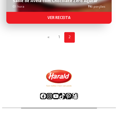
Sablé de Avelã com Chocolate Zero Açúcar
1 hora
6 porções
VER RECEITA
«
1
2
Facebook
Instagram
Youtube
TikTok
Pinterest
Kwai