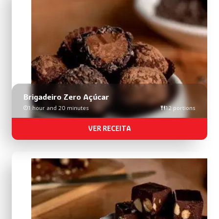
busca
de
receitas
Brigadeiro Zero Açúcar
1 hour and 20 minutes
12 portions
VER RECEITA