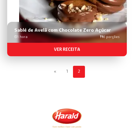
Sablé de Avelã com Chocolate Zero Açúcar
1 hora
6 porções
VER RECEITA
«
1
2