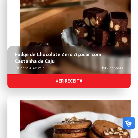
busca
de
receitas
Fudge de Chocolate Zero Açúcar com
Castanha de Caju
1 hora e 40 min
12 porções
VER RECEITA