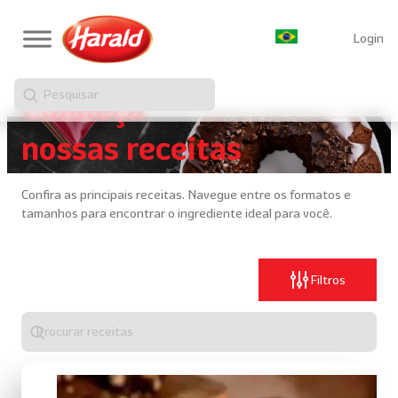
Login
Pesquisar
Conheça
nossas receitas
Confira as principais receitas. Navegue entre os formatos e
tamanhos para encontrar o ingrediente ideal para você.
Filtros
Digite
algo
para
realizar
uma