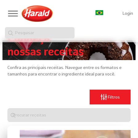
Login
Pesquisar
Conheça
nossas receitas
Confira as principais receitas. Navegue entre os formatos e
tamanhos para encontrar o ingrediente ideal para você.
Filtros
Digite
algo
para
realizar
uma