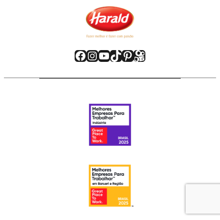
Facebook
Instagram
Youtube
TikTok
Pinterest
Kwai