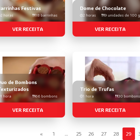
arrinhas Festivas
Dome de Chocolate
2 horas
18 barrinhas
2 horas
9 unidades de 100 g
VER RECEITA
VER RECEITA
Duo de Bombons
Texturizados
Trio de Trufas
1 hora
66 bombons
1 hora
30 bombons
VER RECEITA
VER RECEITA
«
1
…
25
26
27
28
29