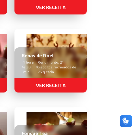
VER RECEITA
Renas de Noel
1 hora
Rendimento: 21
e 30
biscoitos recheados de
min
25 g cada
VER RECEITA
Fondue Tea