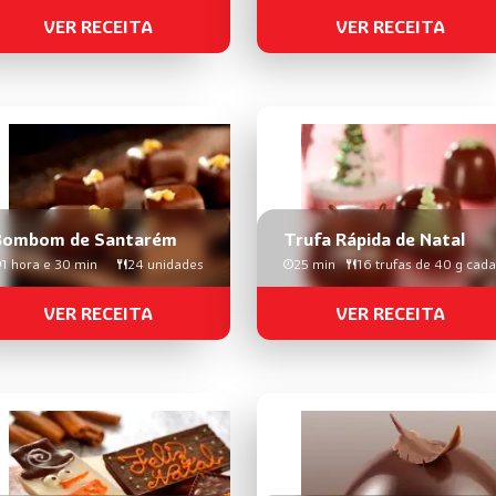
VER RECEITA
VER RECEITA
Bombom de Santarém
Trufa Rápida de Natal
1 hora e 30 min
24 unidades
25 min
16 trufas de 40 g cada
VER RECEITA
VER RECEITA