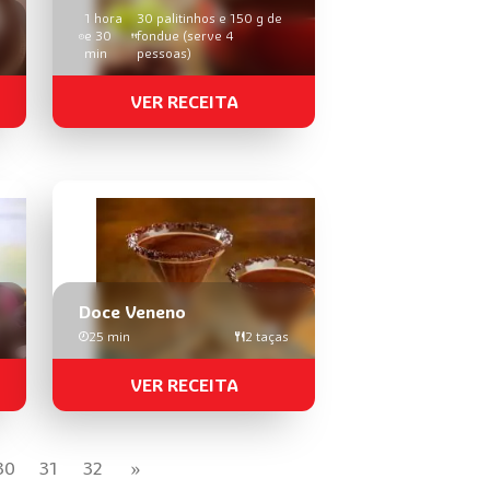
1 hora
30 palitinhos e 150 g de
e 30
fondue (serve 4
min
pessoas)
VER RECEITA
Doce Veneno
25 min
2 taças
VER RECEITA
30
31
32
»