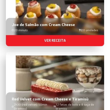
Joe de Salmão com Cream Cheese
20 minuts
20 unidades
VER RECEITA
Red Velvet com Cream Cheese e Tiramisù
2h30 (red velvet) 50min
12 fatias de bolo e 8 taça de
(tiramisu)
tiramisu