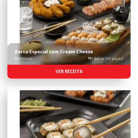
busca
de
receitas
Barca Especial com Cream Cheese
1h30min
1 barca (40 peças)
VER RECEITA