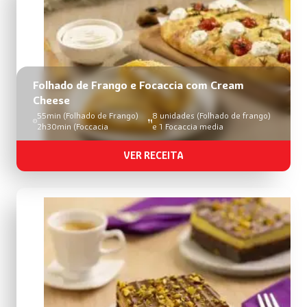
Folhado de Frango e Focaccia com Cream
Cheese
55min (Folhado de Frango)
8 unidades (Folhado de frango)
2h30min (Foccacia
e 1 Focaccia media
VER RECEITA