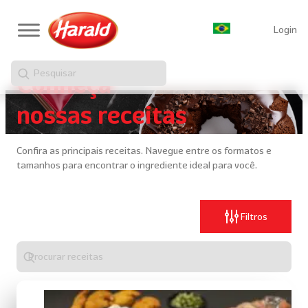
Login
Pesquisar
Conheça
nossas receitas
Confira as principais receitas. Navegue entre os formatos e
tamanhos para encontrar o ingrediente ideal para você.
Filtros
Digite
algo
para
realizar
uma