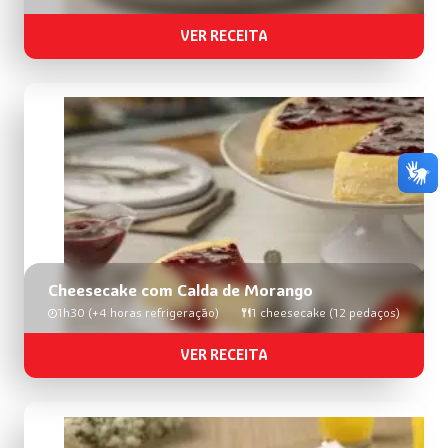
VER RECEITA
Cheesecake com Calda de Morango
1h30 (+4 horas refrigeração)
1 cheesecake (12 pedaços)
VER RECEITA