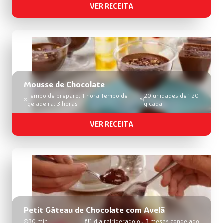
VER RECEITA
Mousse de Chocolate
Tempo de preparo: 1 hora Tempo de
20 unidades de 120
geladeira: 3 horas
g cada
VER RECEITA
Petit Gâteau de Chocolate com Avelã
30 min
1 dia refrigerado ou 3 meses congelado