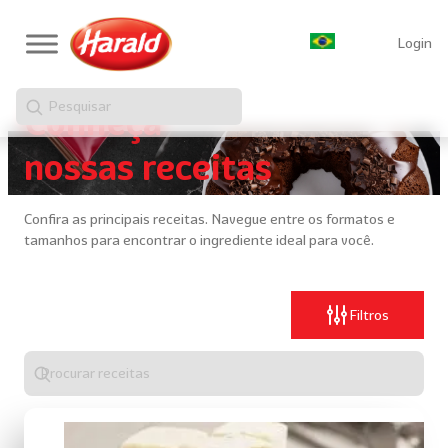
Login
Pesquisar
Conheça
nossas receitas
Confira as principais receitas. Navegue entre os formatos e
tamanhos para encontrar o ingrediente ideal para você.
Filtros
Digite
algo
para
realizar
uma