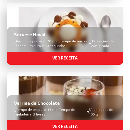
Sorvete Havaí
Tempo de preparo: 20 min. Tempo de micro-
35 porções de
ondas: 1 minuto e 30 segundos
206 g cada
VER RECEITA
Verrine de Chocolate
Tempo de preparo: 15 min Tempo de
31 unidades de
geladeira: 3 horas
105 g
VER RECEITA