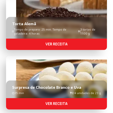
Torta Alemã
Tempo de preparo: 25 min. Tempo de
3 tortas de
geladeira: 4 horas
1100 g
VER RECEITA
Surpresa de Chocolate Branco e Uva
35 min
24 unidades de 23 g
VER RECEITA