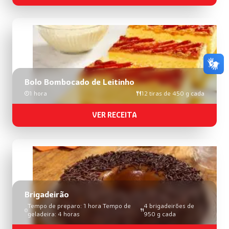
Bolo Bombocado de Leitinho
1 hora
12 tiras de 450 g cada
VER RECEITA
Brigadeirão
Tempo de preparo: 1 hora Tempo de
4 brigadeirões de
geladeira: 4 horas
950 g cada