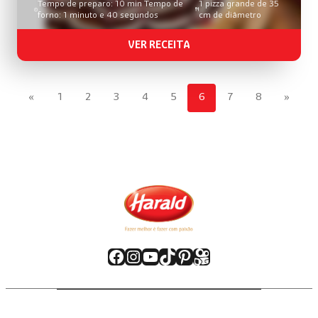
Tempo de preparo: 10 min Tempo de
1 pizza grande de 35
forno: 1 minuto e 40 segundos
cm de diâmetro
VER RECEITA
«
1
2
3
4
5
6
7
8
»
Facebook
Instagram
Youtube
TikTok
Pinterest
Kwai