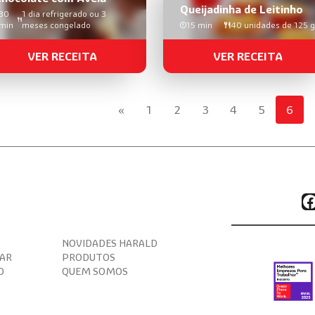
Queijadinha de Leitinho
30
1 dia refrigerado ou 3
min
meses congelado
15 min
40 unidades de 125 g
VER RECEITA
VER RECEITA
«
1
2
3
4
5
6
F
NOVIDADES HARALD
AR
PRODUTOS
O
QUEM SOMOS