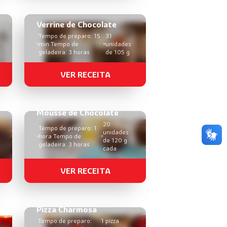
Verrine de Chocolate
Tempo de preparo: 15
31
min Tempo de
unidades
geladeira: 3 horas
de 105 g
VER RECEITA
Mousse de Chocolate
20
Tempo de preparo: 1
unidades
hora Tempo de
de 120 g
geladeira: 3 horas
cada
VER RECEITA
Pizza Charmosa
Tempo de preparo:
1 pizza