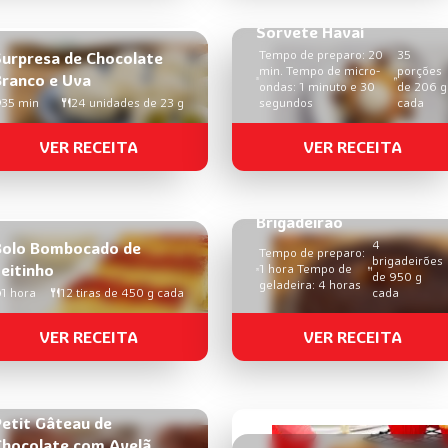
Sorvete Havaí
Tempo de preparo: 20
35
Surpresa de Chocolate
min. Tempo de micro-
porções
Branco e Uva
ondas: 1 minuto e 30
de 206 g
35 min
24 unidades de 23 g
segundos
cada
VER RECEITA
VER RECEITA
Brigadeirão
4
Bolo Bombocado de
Tempo de preparo:
brigadeirões
eitinho
1 hora Tempo de
de 950 g
geladeira: 4 horas
1 hora
12 tiras de 450 g cada
cada
VER RECEITA
VER RECEITA
etit Gâteau de
Chocolate com Avelã