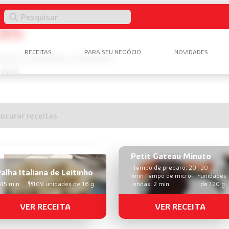
Pesquisar
tas
RECEITAS
PARA SEU NEGÓCIO
NOVIDADES
e entre os formatos e tamanhos
 você.
te
izar
Petit Gateau Minuto
Tempo de preparo: 20
20
ca
alha Italiana de Leitinho
min Tempo de micro-
unidades
15 min
109 unidades de 16 g
ondas: 2 min
de 120 g
itas
VER RECEITA
VER RECEITA