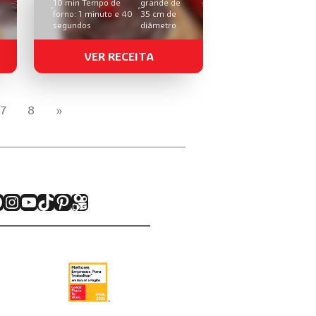
10 min Tempo de
grande de
forno: 1 minuto e 40
35 cm de
segundos
diâmetro
VER RECEITA
7
8
»
acebook
Instagram
Youtube
TikTok
Pinterest
Kwai