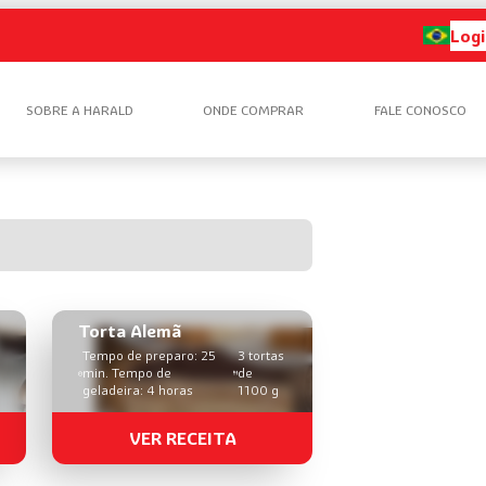
Logi
SOBRE A HARALD
ONDE COMPRAR
FALE CONOSCO
Torta Alemã
Tempo de preparo: 25
3 tortas
min. Tempo de
de
geladeira: 4 horas
1100 g
VER RECEITA