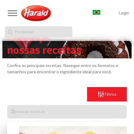
Login
Pesquisar
Conheça
nossas receitas
Confira as principais receitas. Navegue entre os formatos e
tamanhos para encontrar o ingrediente ideal para você.
Filtros
Digite
algo
para
realizar
uma