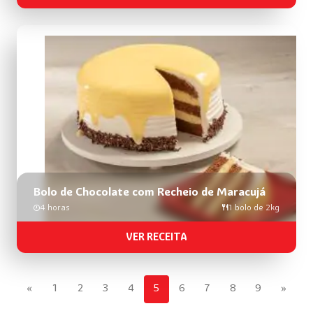
Bolo de Chocolate com Recheio de Maracujá
4 horas
1 bolo de 2kg
VER RECEITA
«
1
2
3
4
5
6
7
8
9
»