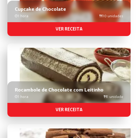
Cupcake de Chocolate
1 hora
10 unidades
VER RECEITA
Rocambole de Chocolate com Leitinho
1 hora
1 unidade
VER RECEITA