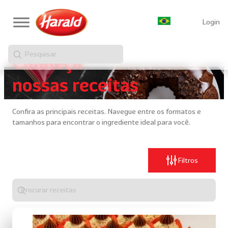
Login
Pesquisar
Conheça
nossas receitas
Confira as principais receitas. Navegue entre os formatos e
tamanhos para encontrar o ingrediente ideal para você.
Filtros
Digite
algo
para
realizar
uma