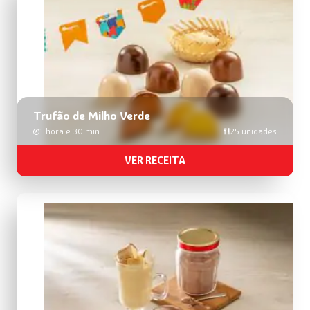
busca
de
receitas
Trufão de Milho Verde
1 hora e 30 min
25 unidades
VER RECEITA