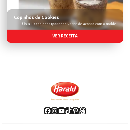
Copinhos de Cookies
8 a 10 copinhos (podendo variar de acordo com o molde
VER RECEITA
Facebook
Instagram
Youtube
TikTok
Pinterest
Kwai