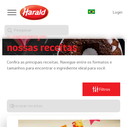
Login
Pesquisar
Conheça
nossas receitas
Confira as principais receitas. Navegue entre os formatos e
tamanhos para encontrar o ingrediente ideal para você.
Filtros
Digite
algo
para
realizar
uma