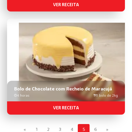
VER RECEITA
Bolo de Chocolate com Recheio de Maracujá
4 horas
1 bolo de 2kg
VER RECEITA
«
1
2
3
4
5
6
»