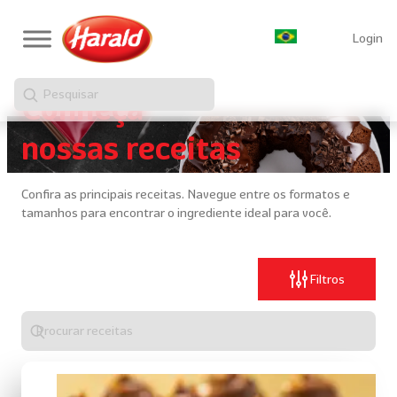
Login
Pesquisar
Conheça
nossas receitas
Confira as principais receitas. Navegue entre os formatos e
tamanhos para encontrar o ingrediente ideal para você.
Filtros
Digite
algo
para
realizar
uma