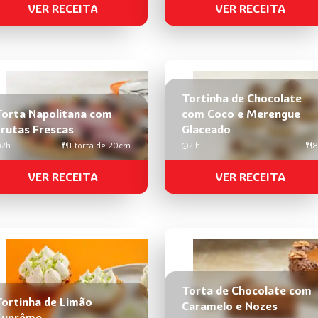
VER RECEITA
VER RECEITA
Tortinha de Chocolate
Torta Napolitana com
com Coco e Merengue
rutas Frescas
Glaceado
2h
1 torta de 20cm
2 h
8
VER RECEITA
VER RECEITA
Torta de Chocolate com
Tortinha de Limão
Caramelo e Nozes
Suprême