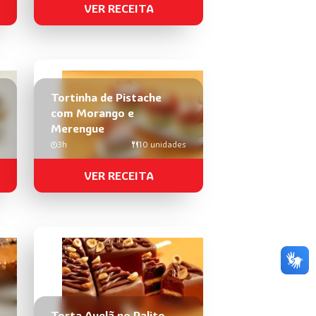
VER RECEITA
Tortinha de Pistache
com Morango e
Merengue
3h
10 unidades
VER RECEITA
Torta Avelã no Palito