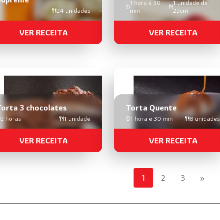
1 hora e 30
1 unidade de
24 unidades
min
22cm
VER RECEITA
VER RECEITA
orta 3 chocolates
Torta Quente
2 horas
1 unidade
1 hora e 30 min
8 unidades
VER RECEITA
VER RECEITA
1
2
3
»