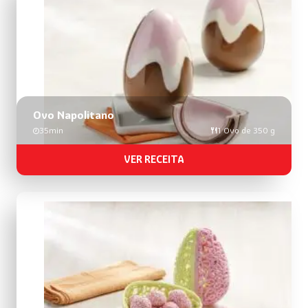
busca
de
receitas
Ovo Napolitano
35min
1 Ovo de 350 g
VER RECEITA