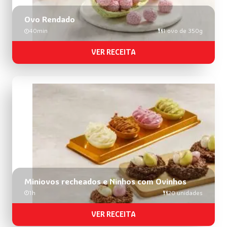
Ovo Rendado
40min
1 ovo de 350g
VER RECEITA
Miniovos recheados e Ninhos com Ovinhos
1h
20 unidades
VER RECEITA