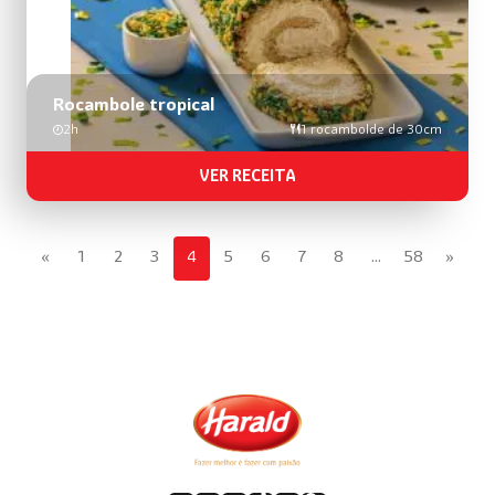
Rocambole tropical
2h
1 rocambolde de 30cm
VER RECEITA
«
1
2
3
4
5
6
7
8
…
58
»