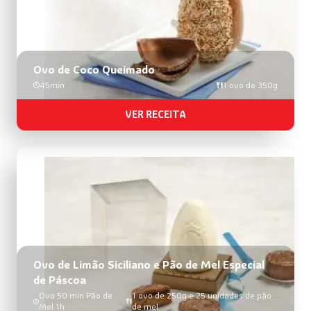
Ovo de Coco Queimado
45min
1 ovo de 350g
VER RECEITA
Ovo de Limão Siciliano e Pão de Mel Especial
de Páscoa
Ovo 50 min Pão de
1 ovo de 250g e 25 unidades de pão
Mel 1h
de mel