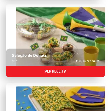
Seleção de Donuts
1h
40 mini donuts
VER RECEITA