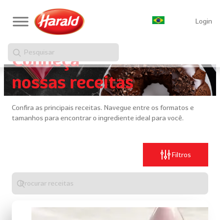
Login
Pesquisar
Conheça
nossas receitas
Confira as principais receitas. Navegue entre os formatos e
tamanhos para encontrar o ingrediente ideal para você.
Filtros
Digite
algo
para
realizar
uma