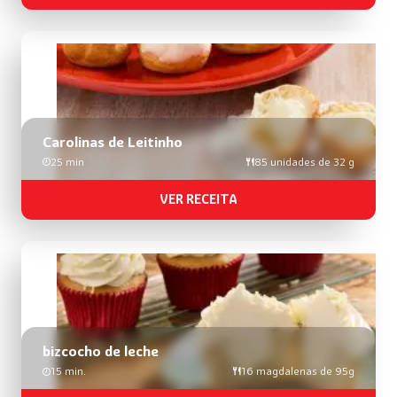
Carolinas de Leitinho
25 min
85 unidades de 32 g
VER RECEITA
bizcocho de leche
15 min.
16 magdalenas de 95g