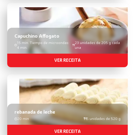
Capuchino Affogato
15 min. Tiempo de microondas:
23 unidades de 205 g cada
4 min.
una
VER RECEITA
rebanada de leche
20 min
5 unidades de 520 g
VER RECEITA