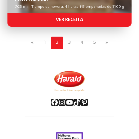
25 min. Tiempo de nevera: 4 horas
3 empanadas de 1100 g
VER RECEITA
«
1
2
3
4
5
»
Facebook
Instagram
YouTube
TikTok
Pinterest