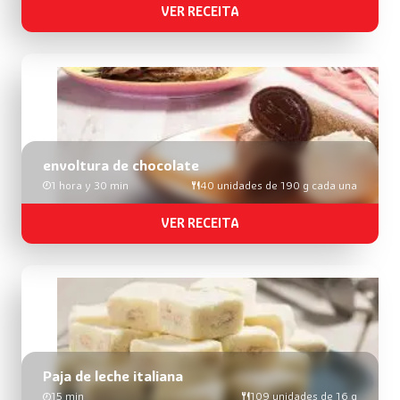
VER RECEITA
envoltura de chocolate
1 hora y 30 min
40 unidades de 190 g cada una
VER RECEITA
Paja de leche italiana
15 min
109 unidades de 16 g