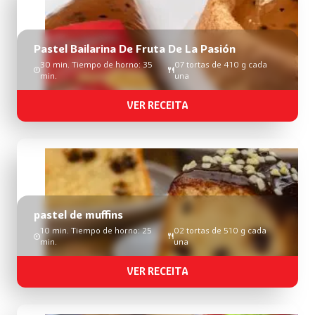
busca
de
receitas
Pastel Bailarina De Fruta De La Pasión
30 min. Tiempo de horno: 35
07 tortas de 410 g cada
min.
una
VER RECEITA
pastel de muffins
10 min. Tiempo de horno: 25
02 tortas de 510 g cada
min.
una
VER RECEITA