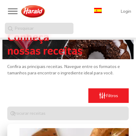
Login
Pesquisar
Conheça
nossas receitas
Confira as principais receitas. Navegue entre os formatos e
tamanhos para encontrar o ingrediente ideal para você.
Filtros
Digite
algo
para
realizar
uma