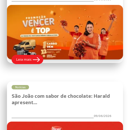
:
Leia mais
Harald
lança
promoção
“Vencer
é
TOP”
Notícias
com
São João com sabor de chocolate: Harald
prêmios
para
apresent…
quem
empreende
na
09/06/2026
confeitaria