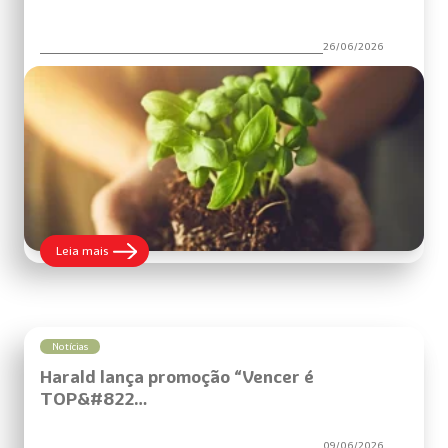
26/06/2026
:
Leia mais
Harald
fortalece
sua
agenda
ESG
com
Notícias
novos
Harald lança promoção “Vencer é
TOP&#822…
09/06/2026