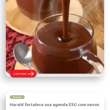
:
Leia mais
Chocolate
quente
aveludado
Notícias
Harald fortalece sua agenda ESG com novos