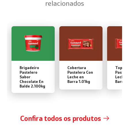
relacionados
Brigadeiro
Cobertura
Toppin
Pastelero
Pastelera Con
Pastele
Sabor
Leche en
Leche 
Chocolate En
Barra 1.01kg
Barra 2
Balde 2.100kg
Confira todos os produtos