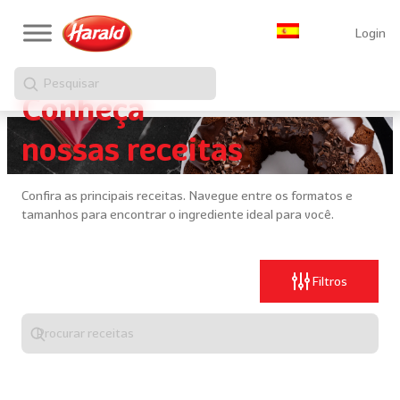
Login
Pesquisar
Conheça
nossas receitas
Confira as principais receitas. Navegue entre os formatos e
tamanhos para encontrar o ingrediente ideal para você.
Filtros
Digite
algo
para
realizar
uma