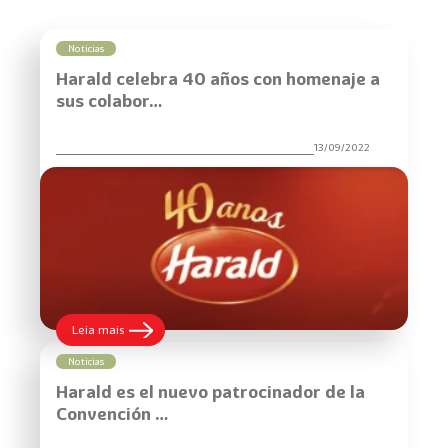
Noticias
Harald celebra 40 años con homenaje a
sus colabor…
13/09/2022
:
Leia mais
Harald
celebra
Noticias
40
Harald es el nuevo patrocinador de la
años
con
Convención …
homenaje
a