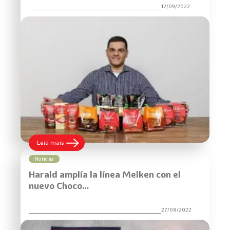
sus
12/09/2022
colaboradores
:
Leia mais
Harald
es
Noticias
el
Harald amplía la línea Melken con el
nuevo
patrocinador
nuevo Choco…
de
la
Convención
27/08/2022
ABRAS
y