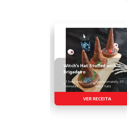
Witch’s Hat Stuffed with
Brigadeiro
1 hour and 30
approximately 20
minutes
witch hats
VER RECEITA