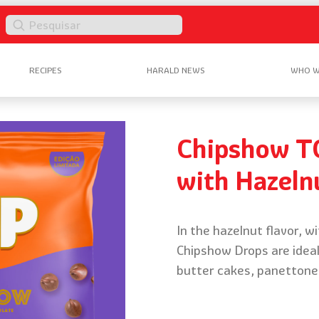
Pesquisar
RECIPES
HARALD NEWS
WHO W
Chipshow T
with Hazelnu
In the hazelnut flavor, w
Chipshow Drops are ideal
butter cakes, panettone