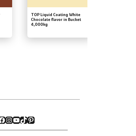
r
TOP Liquid Coating White
TOP Liquid 
Chocolate flavor in Bucket
Bittersweet
4,000kg
Bucket 4,0
Facebook
Instagram
YouTube
TikTok
Pinterest