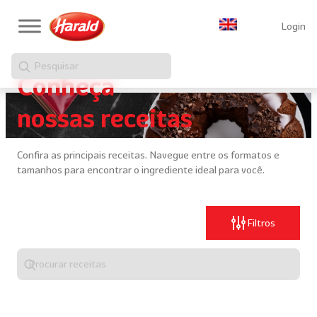
Login
Pesquisar
Conheça
nossas receitas
Confira as principais receitas. Navegue entre os formatos e
tamanhos para encontrar o ingrediente ideal para você.
Filtros
Digite
algo
para
realizar
uma