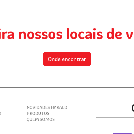
Convención
ABRAS
y
presenta
su
cartera
ira nossos locais de 
de
productos
destinados
al
consumidor
final
Onde encontrar
NOVIDADES HARALD
R
PRODUTOS
QUEM SOMOS