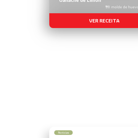
1 molde de huev
VER RECEITA
Noticias