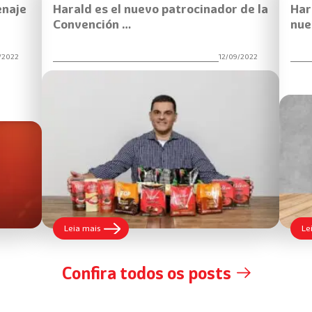
enaje
Harald es el nuevo patrocinador de la
Har
Convención …
nue
/2022
12/09/2022
:
Leia mais
Le
Harald
es
el
Confira todos os posts
nuevo
patrocinador
de
la