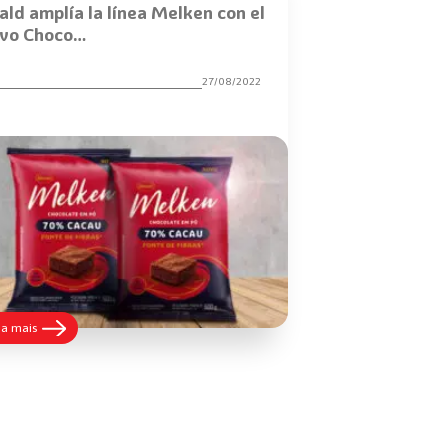
ald amplía la línea Melken con el
vo Choco…
27/08/2022
:
ia mais
Harald
amplía
la
línea
Melken
con
el