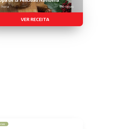
1 hora
6 tazas
VER RECEITA
cias