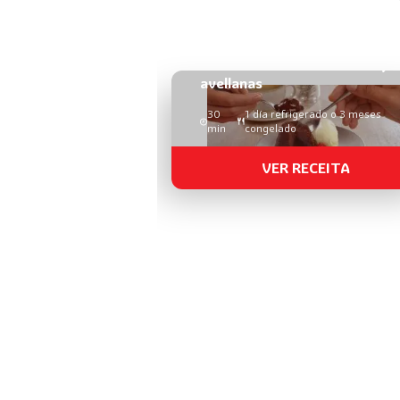
Petit Gâteau de chocolate y
avellanas
30
1 día refrigerado o 3 meses
min
congelado
VER RECEITA