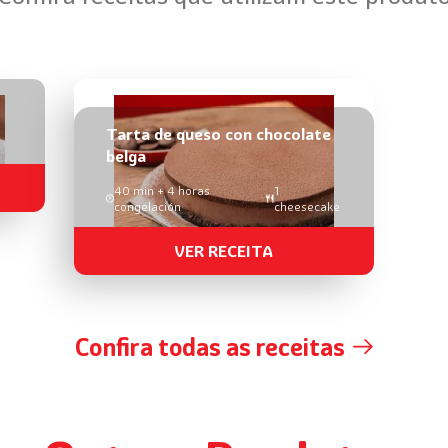
Tarta de queso con chocolate
belga
40 min + 4 horas
1
congelación
cheesecake
VER RECEITA
Confira todas as receitas