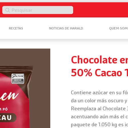
Pesquisar
RECETAS
NOTICIAS DE HARALD
QUEM SOM
Chocolate e
50% Cacao 
Contiene azúcar en su fó
da un color más oscuro y
Reemplaza al Chocolate 3
acentuando aún más el col
paquete de 1.050 kg es id