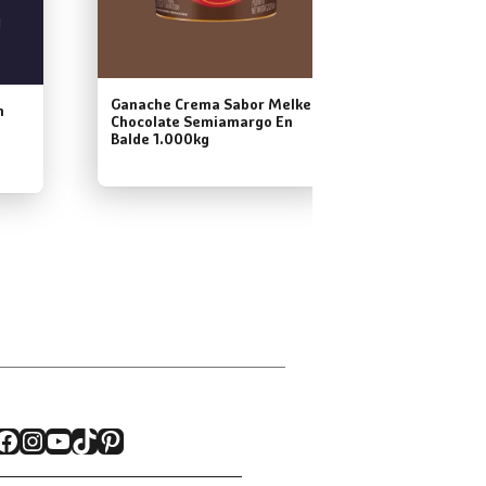
Ganache Cr
Chocolate 
Balde 4.00
Ganache Crema Sabor Melken
n
Chocolate Semiamargo En
Balde 1.000kg
Facebook
Instagram
YouTube
TikTok
Pinterest