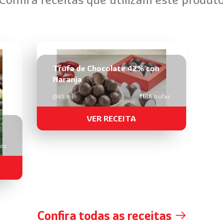
Trufa de Chocolate 42% con
Naranja
45 min
86 trufas
VER RECEITA
ios
Confira todas as receitas