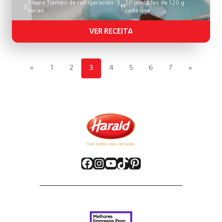
1 hora Tiempo de refrigeración: 3
20 unidades de 120 g
horas
cada una
VER RECEITA
«
1
2
3
4
5
6
7
»
Facebook
Instagram
YouTube
TikTok
Pinterest