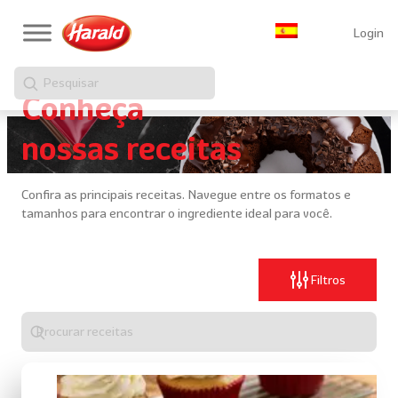
Login
Pesquisar
Conheça
nossas receitas
Confira as principais receitas. Navegue entre os formatos e
tamanhos para encontrar o ingrediente ideal para você.
Filtros
Digite
algo
para
realizar
uma