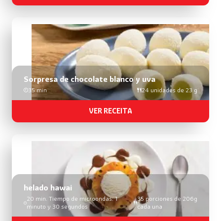
Sorpresa de chocolate blanco y uva
35 min
24 unidades de 23 g
VER RECEITA
helado hawai
20 min. Tiempo de microondas: 1
35 porciones de 206g
minuto y 30 segundos
cada una