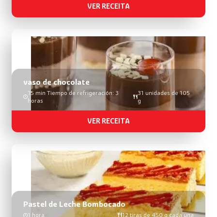
VER RECEITA
vaso de chocolate
15 min Tiempo de refrigeración: 3
31 unidades de 105
horas
g
VER RECEITA
Pastel de Leche Bombocado
1 hora
12 tiras de 450 g cada una