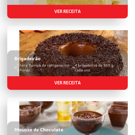
VER RECEITA
Brigadeirão
1 hora Tiempo de refrigeración:
4 brigadeiros de 950 g
4 horas
cada uno
VER RECEITA
Mousse de Chocolate