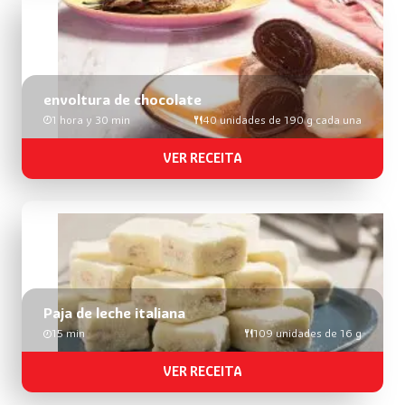
envoltura de chocolate
1 hora y 30 min
40 unidades de 190 g cada una
VER RECEITA
Paja de leche italiana
15 min
109 unidades de 16 g
VER RECEITA