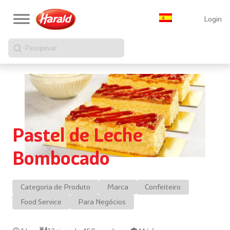
Login
Pesquisar
Pastel de Leche
Bombocado
Categoria de Produto
Marca
Confeiteiro
Food Service
Para Negócios