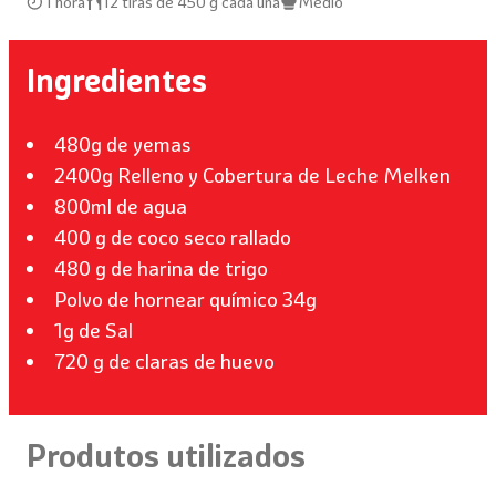
1 hora
12 tiras de 450 g cada una
Médio
Ingredientes
480g de yemas
2400g Relleno y Cobertura de Leche Melken
800ml de agua
400 g de coco seco rallado
480 g de harina de trigo
Polvo de hornear químico 34g
1g de Sal
720 g de claras de huevo
Produtos utilizados