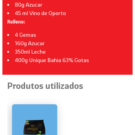
80g Azucar
45 ml Vino de Oporto
Relleno:
4 Gemas
160g Azucar
350ml Leche
400g Unique Bahia 63% Gotas
Produtos utilizados