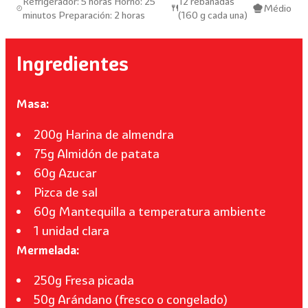
Refrigerador: 5 horas Horno: 25
12 rebanadas
Médio
minutos Preparación: 2 horas
(160 g cada una)
Ingredientes
Masa:
200g Harina de almendra
75g Almidón de patata
60g Azucar
Pizca de sal
60g Mantequilla a temperatura ambiente
1 unidad clara
Mermelada:
250g Fresa picada
50g Arándano (fresco o congelado)