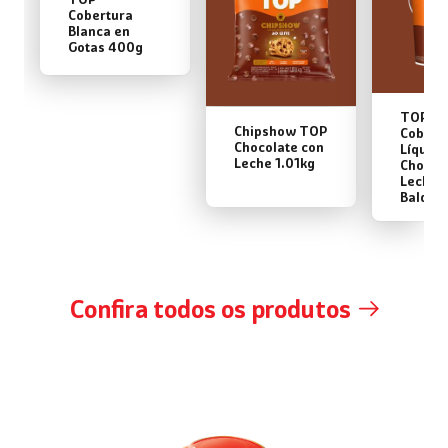
Cobertura
Blanca en
Gotas 400g
TOP
Chipshow TOP
Cobert
Chocolate con
Líquida
Leche 1.01kg
Chocol
Leche 
Balde 
Confira todos os produtos