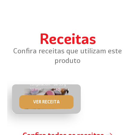
Receitas
Confira receitas que utilizam este
produto
sándwich de helado
20 min.
66
Tiempo de
unidades
congelación:
de 55 g
10 min.
cada una
VER RECEITA