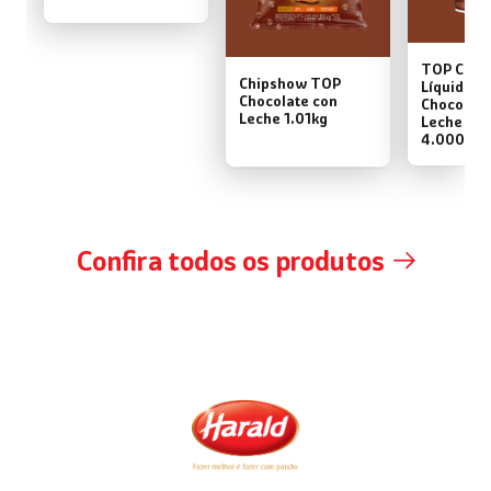
TOP Cobe
Chipshow TOP
Líquida S
Chocolate con
Chocolate
Leche 1.01kg
Leche en 
4.000kg
Confira todos os produtos