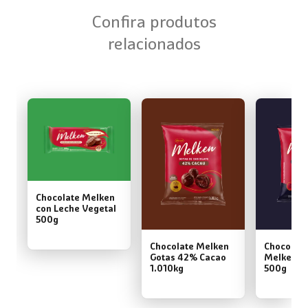
Confira produtos
relacionados
Chocolate Melken
con Leche Vegetal
500g
Chocolate Melken
Chocolate
Gotas 42% Cacao
Melken 7
1.010kg
500g