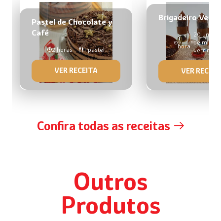
Brigadeiro Verri
Pastel de Chocolate y
Café
20 unida
1
de mini
hora
2 horas
1 pastel
verrine
VER RECEITA
VER RECEIT
Confira todas as receitas
Outros
Produtos