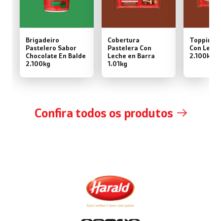
Brigadeiro
Cobertura
Topping P
Pastelero Sabor
Pastelera Con
Con Leche
Chocolate En Balde
Leche en Barra
2.100kg
2.100kg
1.01kg
Confira todos os produtos