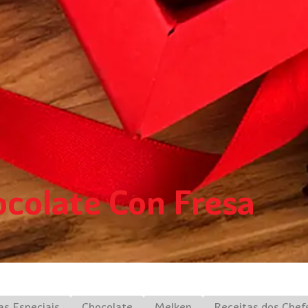
ocolate Con Fresa
as Especiais
Chocolate
Melken
Receitas dos Chef