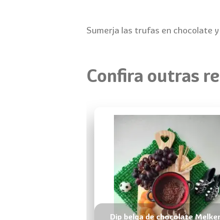
Sumerja las trufas en chocolate y
Confira outras re
Dip belga de chocolate Melke