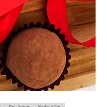
s
Zero Açucar
Dia das Mães