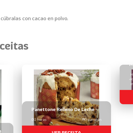
 cúbralas con cacao en polvo.
ceitas
M
H
R
m
Panettone Relleno De Leche
2 horas
1 panetón
n
VER RECEITA