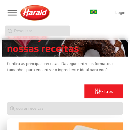
Login
Pesquisar
Conheça
nossas receitas
Confira as principais receitas. Navegue entre os formatos e
tamanhos para encontrar o ingrediente ideal para você.
Filtros
Digite
algo
para
realizar
uma