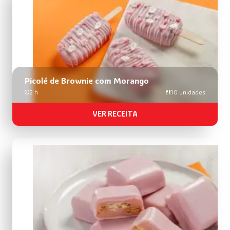
busca
de
receitas
Picolé de Brownie com Morango
2 h
10 unidades
VER RECEITA