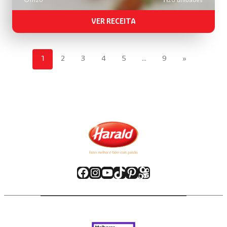
VER RECEITA
1
2
3
4
5
…
9
»
Facebook
Instagram
Youtube
TikTok
Pinterest
Kwai