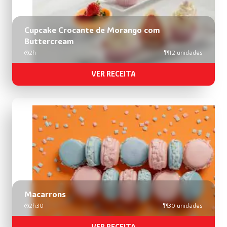
Cupcake Crocante de Morango com
Buttercream
2h
12 unidades
VER RECEITA
Macarrons
2h30
30 unidades