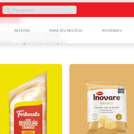
Pesquisar
tos
RECEITAS
PARA SEU NEGÓCIO
NOVIDADES
ar nas suas receitas, Navegue
ntrar o ingrediente ideal para