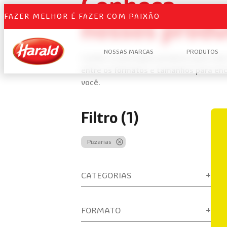
Conheça
FAZER MELHOR É FAZER COM PAIXÃO
nossos produ
NOSSAS MARCAS
PRODUTOS
Confira os principais produtos para us
entre os formatos e tamanhos para enco
você.
Filtro (1)
Pizzarias
CATEGORIAS
FORMATO