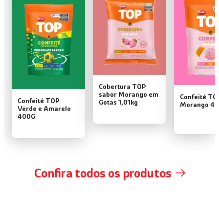
Cobertura TOP
sabor Morango em
Confeité TO
Confeité TOP
Gotas 1,01kg
Morango 4
Verde e Amarelo
400G
Confira todos os produtos