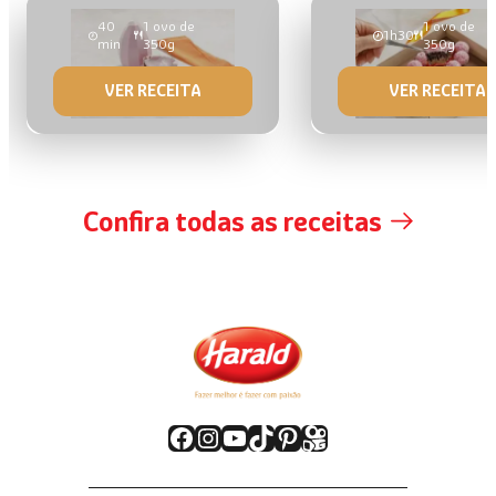
40
1 ovo de
1 ovo de
1h30
min
350g
350g
VER RECEITA
VER RECEITA
Confira todas as receitas
Facebook
Instagram
Youtube
TikTok
Pinterest
Kwai