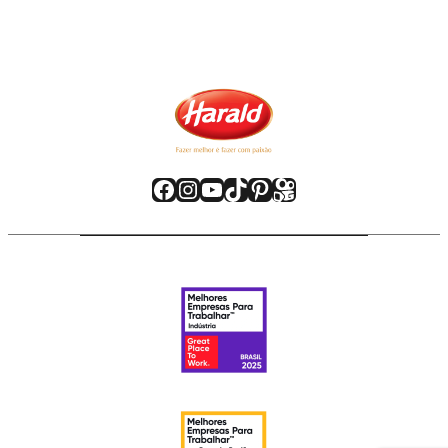
Facebook
Instagram
Youtube
TikTok
Pinterest
Kwai