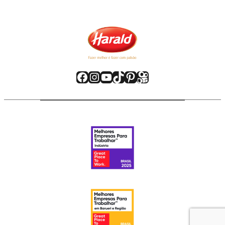
Facebook
Instagram
Youtube
TikTok
Pinterest
Kwai