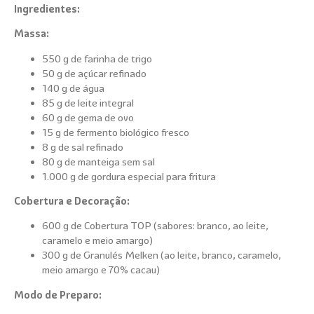
Ingredientes:
Massa:
550 g de farinha de trigo
50 g de açúcar refinado
140 g de água
85 g de leite integral
60 g de gema de ovo
15 g de fermento biológico fresco
8 g de sal refinado
80 g de manteiga sem sal
1.000 g de gordura especial para fritura
Cobertura e Decoração:
600 g de Cobertura TOP (sabores: branco, ao leite,
caramelo e meio amargo)
300 g de Granulés Melken (ao leite, branco, caramelo,
meio amargo e 70% cacau)
Modo de Preparo: