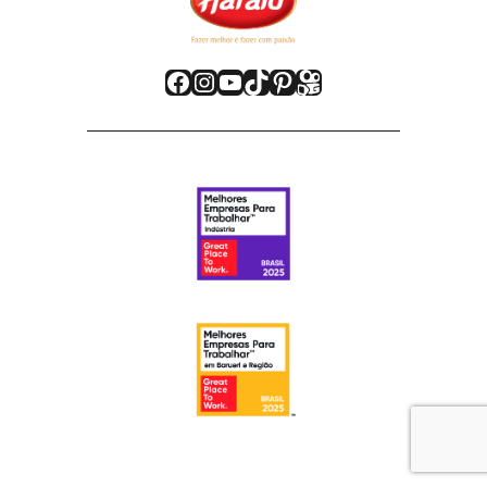
Facebook
Instagram
Youtube
TikTok
Pinterest
Kwai