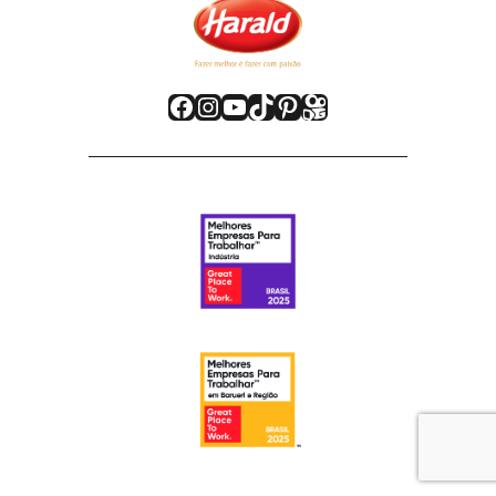
Facebook
Instagram
Youtube
TikTok
Pinterest
Kwai