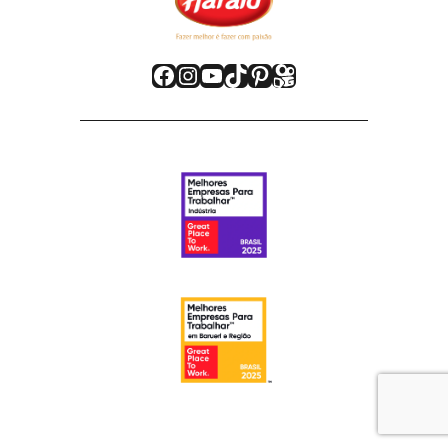
Facebook
Instagram
Youtube
TikTok
Pinterest
Kwai