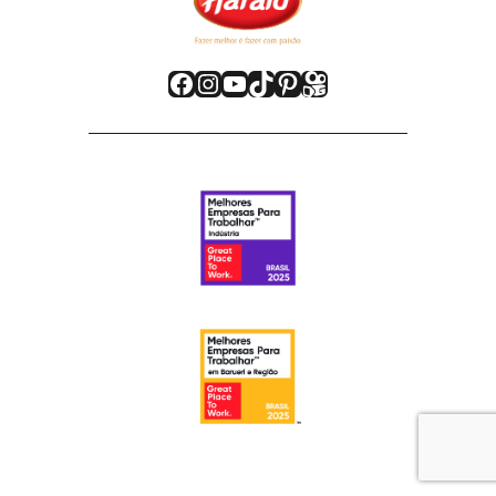
Facebook
Instagram
Youtube
TikTok
Pinterest
Kwai