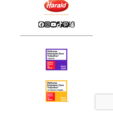
Facebook
Instagram
Youtube
TikTok
Pinterest
Kwai