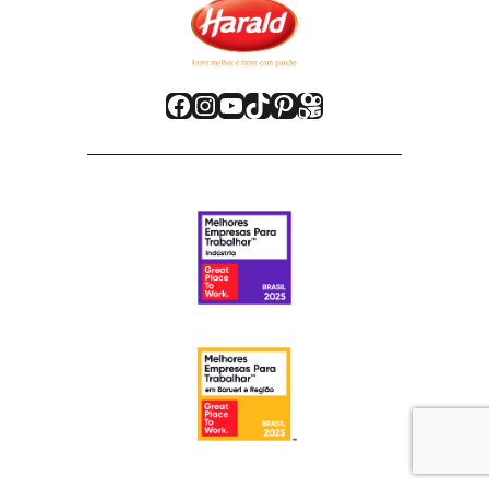
Facebook
Instagram
Youtube
TikTok
Pinterest
Kwai