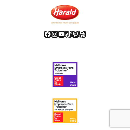
Facebook
Instagram
Youtube
TikTok
Pinterest
Kwai